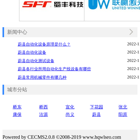
新闻中心
2022-1
蔚县自动化设备原理是什么？
2022-1
蔚县自动化设备
2022-1
蔚县自动化测试设备
2022-1
蔚县各行业所用自动化生产线设备有哪些
2022-1
蔚县常用机械零件有哪几种
城市分站
桥东
桥西
宣化
下花园
张北
康保
沽源
尚义
蔚县
阳原
Powered by CECMS2.0.8 ©2008-2019 www.hqwlseo.com