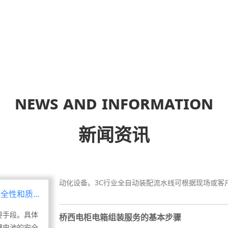
桥西介绍自动化设备维修
员技能
专业团队
随着自动化技术的不断发展及进口设备的不断采用，
产、维修及管理，因此做好设备的预防性维修工作，对提
客户降低人力短缺风险、
公司拥有专业高素质的技
低客户人力成本、提升设
术，维修，服务人才和先进
质量。
的设备。
桥西锂电池检测设备是如何保证锂电池的安全性
锂电池检测设备是确保锂电池安全性和质量的重要手
News and information
保证锂电池的安全性和质量：1. 容量测试：锂电池检测
新闻资讯
桥西3C自动化设备的主要组成部分
3C自动化设备是指在计算机、通信和消费电子产品制
动化设备。3C行业全自动装配流水线可根据现场或客户
安全性和质量
桥西电柜电箱组装服务的基本步骤
电柜电箱组装服务的基本步骤主要包括以下几个方面：
要手段。具体
要对电柜电箱进行详细的检查，确保其外观质量、材料质
锂电池的安全