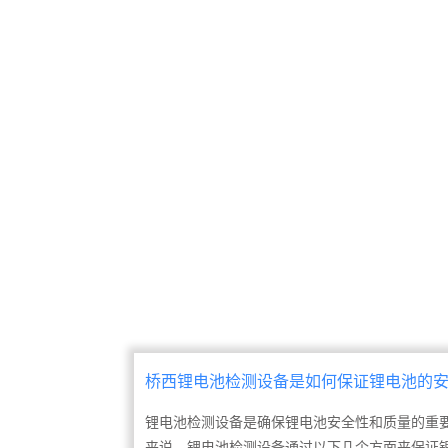
我们的实力
人
公司团队有200多人，非标自
为
动化领域拥有丰富技能。
减
备
桥西锂电池检测设备是如何保证锂电池的
的?
锂电池检测设备是确保锂电池安全性和质量的重
来说，锂电池检测设备通过以下几个方面来保证