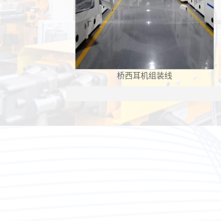
机组装线
桥西汽车配件组装线
1
2
3
4
5
6
7
8