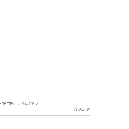
贴心服务
在国内供水企业中，自动化设备已经大量应用于生
高生产效率和企业的经...
我们以优良的团队技术、优
2022-11
秀的团队品质、合理的价
格、快捷的交期服务客户。
和质量的?
段。具体来说，锂电池检测设备通过以下几个方面来
设备可以通过记录...
2024-10
造过程中应用的一种高精度、高效率、多功能的自
提供的工厂布局量身...
2024-09
1. 前期准备：在进行电柜电箱组装服务之前，需
量、内部组件、安...