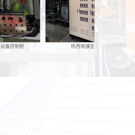
镀生产线
桥西电镀线动力柜