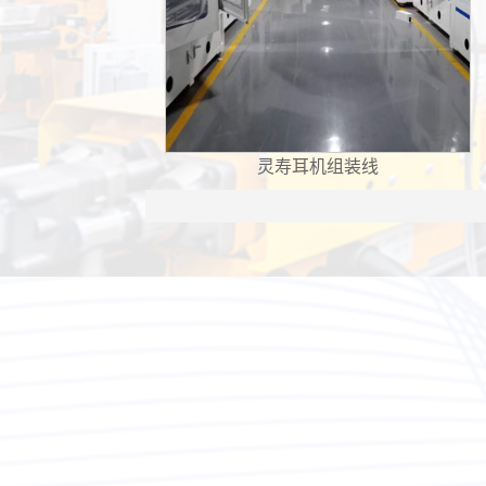
灵寿耳机组装线
灵
1
2
3
4
5
6
7
8