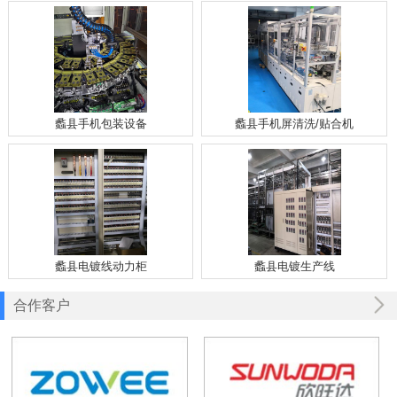
蠡县手机包装设备
蠡县手机屏清洗/贴合机
蠡县电镀线动力柜
蠡县电镀生产线
合作客户